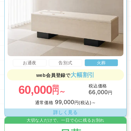
お通夜
告別式
火葬
大幅割引
web会員登録で
60,000
税込価格
税抜
円～
66,000
円
99,000
通常価格
円(税込)～
詳しく見る
大切な人だけで、一日で心に残るお別れ