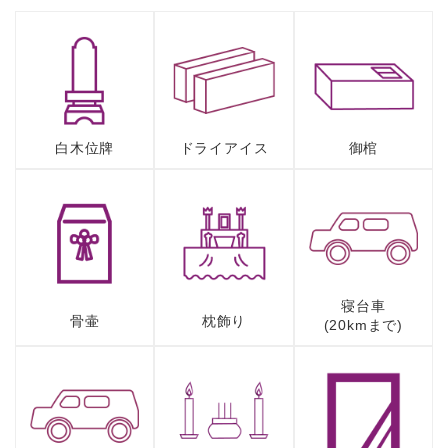
白木位牌
ドライアイス
御棺
寝台車
骨壷
枕飾り
(20kmまで)