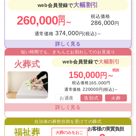
大幅割引
web会員登録で
260,000
税込価格
税抜
円～
286,000
円
374,000
通常価格
円(税込)～
詳しく見る
短い時間でも、きちんとお別れしてのお見送り
大幅割引
web会員登録で
火葬式
税抜
150,000
円～
税込価格
165,000
円
220000
通常価格
円(税込)～
お通夜
告別式
火葬
詳しく見る
自治体の葬祭扶助を受けての葬式
お客様の実質負担
福祉葬
火葬のみをおこ