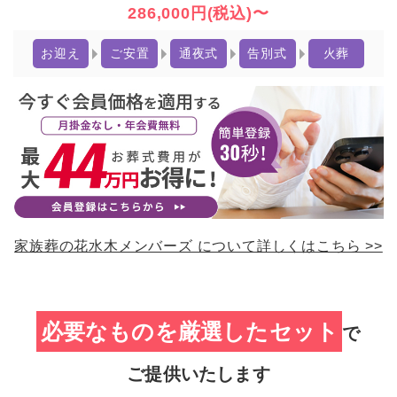
286,000円(税込)〜
お迎え
ご安置
通夜式
告別式
火葬
家族葬の花⽔⽊メンバーズ について詳しくはこちら >>
必要なものを厳選したセット
で
ご提供いたします