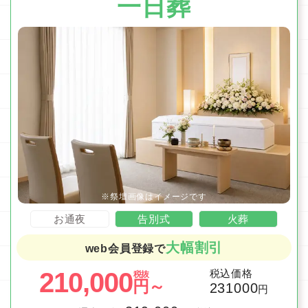
一日葬
お通夜
告別式
火葬
大幅割引
web会員登録で
210,000
税込価格
税抜
円～
231000
円