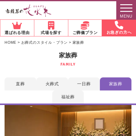
MENU
お急ぎの方へ
選ばれる理由
式場を探す
ご葬儀プラン
HOME
>
お葬式のスタイル・プラン
>
家族葬
家族葬
FAMILY
直葬
火葬式
一日葬
家族葬
福祉葬