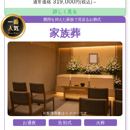
319,000
通常価格
円(税込)～
詳しく見る
費用を抑えた家族で見送るお葬式
家族葬
お通夜
告別式
火葬