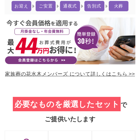
お迎え
ご安置
通夜式
告別式
火葬
家族葬の花⽔⽊メンバーズ について詳しくはこちら >>
必要なものを厳選したセット
で
ご提供いたします