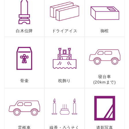
白木位牌
ドライアイス
御棺
寝台車
骨壷
枕飾り
(20kmまで)
霊柩車
線香・ろうそく
遺影写真