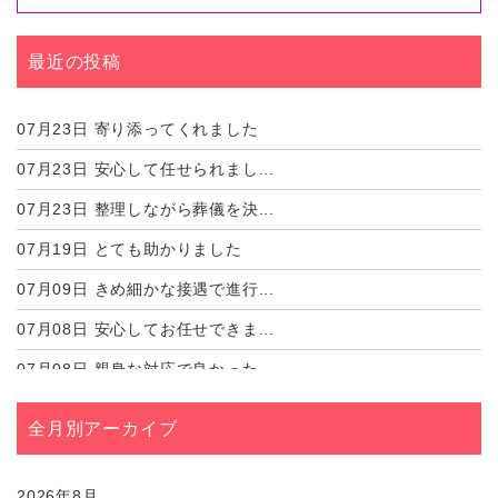
最近の投稿
07月23日
寄り添ってくれました
07月23日
安心して任せられまし...
07月23日
整理しながら葬儀を決...
07月19日
とても助かりました
07月09日
きめ細かな接遇で進行...
07月08日
安心してお任せできま...
07月08日
親身な対応で良かった...
07月02日
心強いサポートがあり...
全月別アーカイブ
07月01日
しっかりとサポートし...
07月01日
心のこもった対応に感...
2026年8月