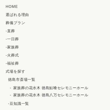
2024年7月
HOME
2024年6月
選ばれる理由
2024年5月
葬儀プラン
2024年4月
-直葬
2024年3月
-一日葬
2024年2月
-家族葬
2023年12月
-火葬式
2023年11月
-福祉葬
2023年10月
式場を探す
徳島市斎場一覧
2023年9月
家族葬の花水木 徳島鮎喰セレモニーホール
2023年8月
家族葬の花水木 徳島八万セレモニーホール
2023年7月
-豆知識一覧
2023年6月