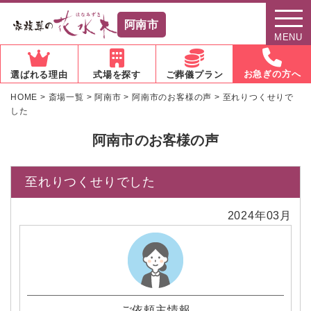
阿南市
MENU
お急ぎの方へ
選ばれる理由
式場を探す
ご葬儀プラン
HOME
>
斎場一覧
>
阿南市
>
阿南市のお客様の声
>
至れりつくせりで
した
阿南市のお客様の声
至れりつくせりでした
2024年03月
ご依頼主情報