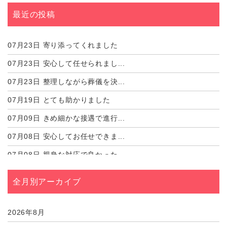
最近の投稿
07月23日
寄り添ってくれました
07月23日
安心して任せられまし...
07月23日
整理しながら葬儀を決...
07月19日
とても助かりました
07月09日
きめ細かな接遇で進行...
07月08日
安心してお任せできま...
07月08日
親身な対応で良かった...
07月02日
心強いサポートがあり...
全月別アーカイブ
07月01日
しっかりとサポートし...
07月01日
心のこもった対応に感...
2026年8月