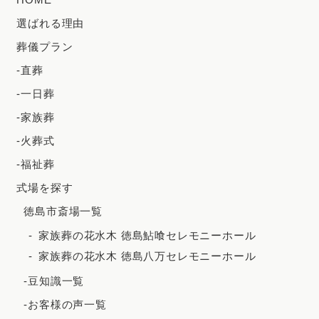
2024年6月
選ばれる理由
2024年5月
葬儀プラン
2024年4月
-直葬
2024年3月
-一日葬
2024年2月
-家族葬
2023年12月
-火葬式
2023年11月
-福祉葬
2023年10月
式場を探す
徳島市斎場一覧
2023年9月
家族葬の花水木 徳島鮎喰セレモニーホール
2023年8月
家族葬の花水木 徳島八万セレモニーホール
2023年7月
-豆知識一覧
2023年6月
-お客様の声一覧
2023年5月