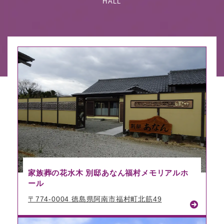
HALL
家族葬の花水木 別邸あなん福村メモリアルホ
ール
〒774-0004 徳島県阿南市福村町北筋49