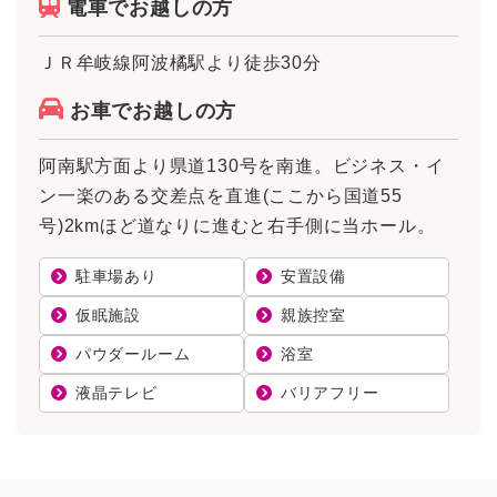
電車でお越しの方
ＪＲ牟岐線阿波橘駅より徒歩30分
お車でお越しの方
阿南駅方面より県道130号を南進。ビジネス・イ
ン一楽のある交差点を直進(ここから国道55
号)2kmほど道なりに進むと右手側に当ホール。
駐車場あり
安置設備
仮眠施設
親族控室
パウダールーム
浴室
液晶テレビ
バリアフリー