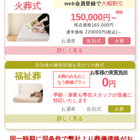
大幅割引
web会員登録で
火葬式
税抜
150,000
円～
税込価格
165,000
円
220000
通常価格
円(税込)～
お通夜
告別式
火葬
詳しく見る
自治体の葬祭扶助を受けての葬式
お客様の実質負担
福祉葬
火葬のみをおこ
0
円
なう葬儀プラン
早朝・深夜も専任スタッフが迅速に
対応いたします
お通夜
告別式
火葬
詳しく見る
同一時期に同条件で弊社より葬儀価格がお