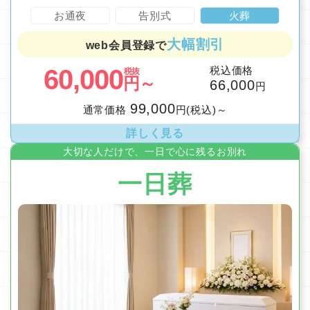
お通夜
告別式
火葬
大幅割引
web会員登録で
60,000
税込価格
税抜
円～
66,000
円
99,000
通常価格
円(税込)～
詳しく見る
大切な人だけで、一日で心に残るお別れ
一日葬