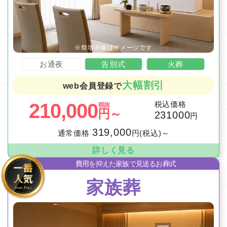
お通夜
告別式
火葬
大幅割引
web会員登録で
210,000
税込価格
税抜
円～
231000
円
319,000
通常価格
円(税込)～
詳しく見る
費用を抑えた家族で見送るお葬式
家族葬