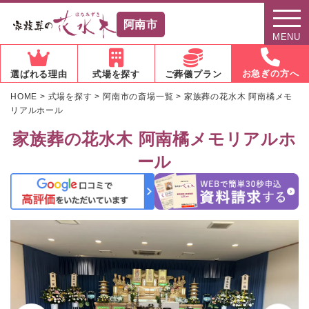
阿南市
MENU
お急ぎの方へ
選ばれる理由
式場を探す
ご葬儀プラン
HOME
>
式場を探す
>
阿南市の斎場一覧
>
家族葬の花水木 阿南橘メモ
リアルホール
家族葬の花水木 阿南橘メモリアルホ
ール