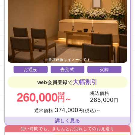
お通夜
告別式
火葬
大幅割引
web会員登録で
260,000
税込価格
税抜
円～
286,000
円
374,000
通常価格
円(税込)～
詳しく見る
短い時間でも、きちんとお別れしてのお見送り