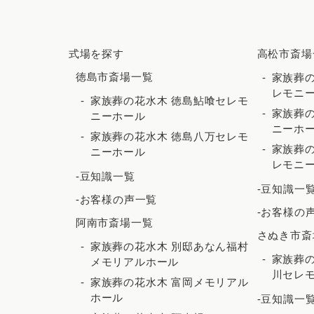
式場を探す
高松市斎場
徳島市斎場一覧
家族葬の
レモニ
家族葬の花水木 徳島鮎喰セレモ
家族葬の
ニーホール
ニーホ
家族葬の花水木 徳島八万セレモ
家族葬の
ニーホール
レモニ
-豆知識一覧
-豆知識一
-お客様の声一覧
-お客様の
阿南市斎場一覧
さぬき市斎
家族葬の花水木 別邸あなん福村
家族葬
メモリアルホール
川セレ
家族葬の花水木 富岡メモリアル
ホール
-豆知識一