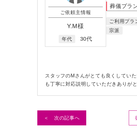
葬儀プラ
ご依頼主情報
ご利用プラ
Y.M様
宗派
30代
年代
スタッフのMさんがとても良くしてい
も丁寧に対応説明していただきありが
＜ 次の記事へ