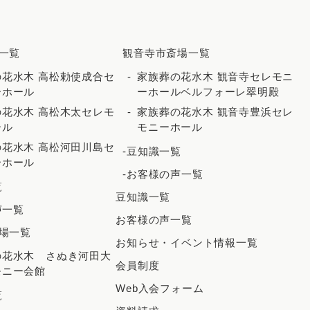
2025年11月
2025年10月
一覧
観音寺市斎場一覧
2025年9月
花水木 高松勅使成合セ
家族葬の花水木 観音寺セレモニ
ーホール
ーホールベルフォーレ翠明殿
2025年8月
花水木 高松木太セレモ
家族葬の花水木 観音寺豊浜セレ
2025年7月
ール
モニーホール
花水木 高松河田川島セ
2025年6月
-豆知識一覧
ーホール
2025年5月
-お客様の声一覧
覧
豆知識一覧
2025年4月
声一覧
お客様の声一覧
2025年3月
場一覧
お知らせ・イベント情報一覧
2025年2月
の花水木 さぬき河田大
会員制度
モニー会館
2025年1月
Web入会フォーム
覧
2024年12月