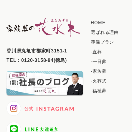
HOME
選ばれる理由
葬儀プラン
⾹川県丸⻲市郡家町3151-1
-直葬
TEL：
0120-3158-94(徳島)
-一日葬
-家族葬
-火葬式
-福祉葬