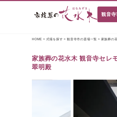
観音寺
HOME
>
式場を探す
>
観音寺市の斎場一覧
>
家族葬の
家族葬の花水木 観音寺セレ
翠明殿