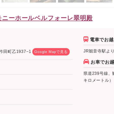
モニーホールベルフォーレ翠明殿
電車でお越
JR観音寺駅より
田町乙1937−1
Google Mapで見る
お車でお
県道239号線、
キロメートル）
苑