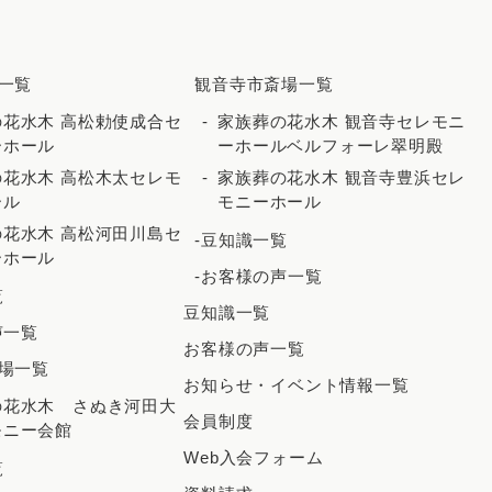
2025年11月
2025年10月
一覧
観音寺市斎場一覧
2025年9月
花水木 高松勅使成合セ
家族葬の花水木 観音寺セレモニ
ーホール
ーホールベルフォーレ翠明殿
2025年8月
花水木 高松木太セレモ
家族葬の花水木 観音寺豊浜セレ
2025年7月
ール
モニーホール
花水木 高松河田川島セ
2025年6月
-豆知識一覧
ーホール
2025年5月
-お客様の声一覧
覧
豆知識一覧
2025年4月
声一覧
お客様の声一覧
2025年3月
場一覧
お知らせ・イベント情報一覧
2025年2月
の花水木 さぬき河田大
会員制度
モニー会館
2025年1月
Web入会フォーム
覧
2024年12月