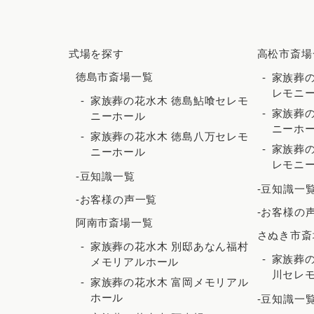
式場を探す
高松市斎場
徳島市斎場一覧
家族葬の
レモニ
家族葬の花水木 徳島鮎喰セレモ
家族葬の
ニーホール
ニーホ
家族葬の花水木 徳島八万セレモ
家族葬の
ニーホール
レモニ
-豆知識一覧
-豆知識一
-お客様の声一覧
-お客様の
阿南市斎場一覧
さぬき市斎
家族葬の花水木 別邸あなん福村
家族葬
メモリアルホール
川セレ
家族葬の花水木 富岡メモリアル
ホール
-豆知識一