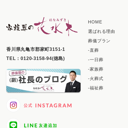
HOME
選ばれる理由
葬儀プラン
⾹川県丸⻲市郡家町3151-1
-直葬
TEL：
0120-3158-94(徳島)
-一日葬
-家族葬
-火葬式
-福祉葬