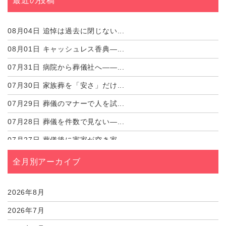
最近の投稿
08月04日
追悼は過去に閉じない...
08月01日
キャッシュレス香典―...
07月31日
病院から葬儀社へ――...
07月30日
家族葬を「安さ」だけ...
07月29日
葬儀のマナーで人を試...
07月28日
葬儀を件数で見ない―...
07月27日
葬儀後に実家が空き家...
07月27日
遺骨を自宅に置いたま...
全月別アーカイブ
07月27日
墓じまいの費用は誰が...
2026年8月
07月27日
残骨灰から考える――...
2026年7月