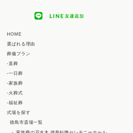
2024年8月
2024年7月
2024年6月
HOME
2024年5月
選ばれる理由
2024年4月
葬儀プラン
2024年3月
-直葬
2024年2月
-一日葬
2023年12月
-家族葬
2023年11月
-火葬式
-福祉葬
2023年10月
式場を探す
2023年9月
徳島市斎場一覧
2023年8月
家族葬の花水木 徳島鮎喰セレモニーホール