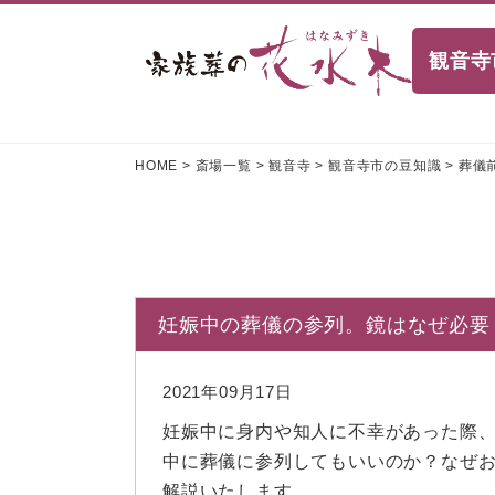
観音寺
HOME
>
斎場一覧
>
観音寺
>
観音寺市の豆知識
>
葬儀
妊娠中の葬儀の参列。鏡はなぜ必要
2021年09月17日
妊娠中に身内や知人に不幸があった際
中に葬儀に参列してもいいのか？なぜ
解説いたします。