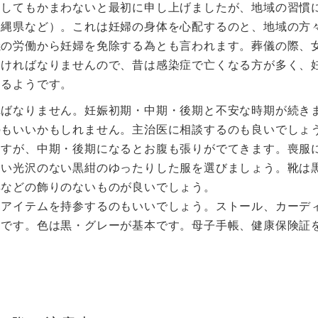
列してもかまわないと最初に申し上げましたが、地域の習慣
沖縄県など）。これは妊婦の身体を心配するのと、地域の方
儀の労働から妊婦を免除する為とも言われます。葬儀の際、
なければなりませんので、昔は感染症で亡くなる方が多く、
あるようです。
ればなりません。妊娠初期・中期・後期と不安な時期が続き
のもいいかもしれません。主治医に相談するのも良いでしょ
ますが、中期・後期になるとお腹も張りがでてきます。喪服
ない光沢のない黒紺のゆったりした服を選びましょう。靴は
具などの飾りのないものが良いでしょう。
寒アイテムを持参するのもいいでしょう。ストール、カーデ
利です。色は黒・グレーが基本です。母子手帳、健康保険証