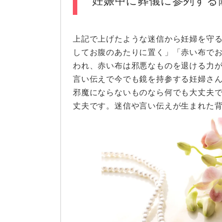
妊娠中に葬儀に参列する
上記で上げたような迷信から妊婦を守
してお腹のあたりに置く」「赤い布で
われ、赤い布は邪悪なものを退ける力
言い伝えで今でも鏡を持参する妊婦さ
邪魔にならないものなら何でも大丈夫
丈夫です。迷信や言い伝えが生まれた