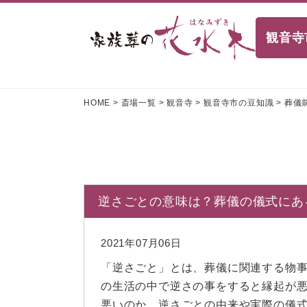
観音寺
HOME
>
斎場一覧
>
観音寺
>
観音寺市の豆知識
>
葬儀
逆さごとの意味は？葬儀の儀式にあ
2021年07月06日
「逆さごと」とは、葬儀に関連する物
の生活の中で逆さの事をすると縁起が
悪いのか、逆さごとの由来や実際の儀