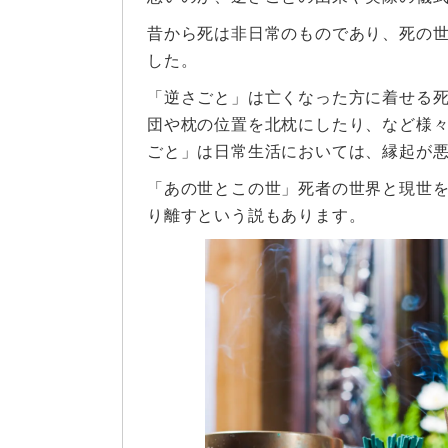
昔から死は非日常のものであり、死の
した。
「逆さごと」は亡くなった方に着せる
団や枕の位置を北枕にしたり、など様
ごと」は日常生活においては、縁起が
「あの世とこの世」死者の世界と現世
り離すという説もあります。