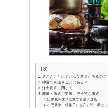
目次
逆さごととは？どんな意味があるの？
神道でも逆さごとはある？
浄土真宗に関して
葬儀の儀式で実際に行う逆さ儀式
屏風を逆さに立てる逆さ屏風
死装束（経帷子）を左右逆に着せる