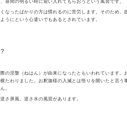
め、昼間の明るい時に迎い入れてもらおうという風習です。
亡くなったばかりの方は慣れるのに苦労します。そのため、
いようにという心遣いでもあるとされています。
？
た際の涅槃（ねはん）が由来になったともいわれています。
て横たわりました。お釈迦様の入滅とは悟りを開いたと言う
せん。
や逆さ屏風、逆さ水の風習があります。