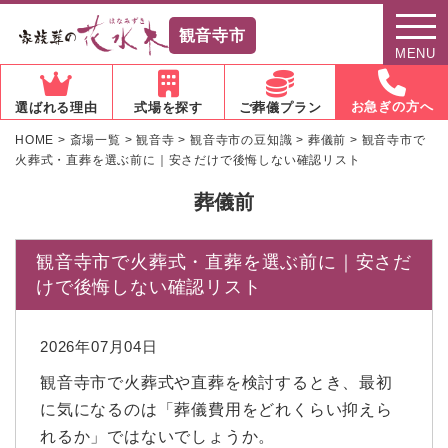
観音寺市
MENU
お急ぎの方へ
選ばれる理由
式場を探す
ご葬儀プラン
HOME
>
斎場一覧
>
観音寺
>
観音寺市の豆知識
>
葬儀前
>
観音寺市で
火葬式・直葬を選ぶ前に｜安さだけで後悔しない確認リスト
葬儀前
観音寺市で火葬式・直葬を選ぶ前に｜安さだ
けで後悔しない確認リスト
2026年07月04日
観音寺市で火葬式や直葬を検討するとき、最初
に気になるのは「葬儀費用をどれくらい抑えら
れるか」ではないでしょうか。