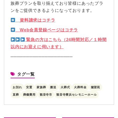
族葬プランを取り揃えており皆様にあったプラ
ンをご提供できるようになっております。
資料請求はコチラ
Web会員登録ページはコチラ
緊急の方はこちら（24時間対応／１時間
以内にお迎えに伺います）
────────────────────
タグ一覧
お別れ
安置
家族葬
搬送
火葬式
火葬料金
燧望苑
直葬
葬儀費用
観音寺市
観音寺豊浜セレモニーホール