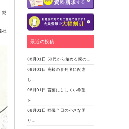
、納
儀社
最近の投稿
08月01日
50代から始める親の...
08月01日
高齢の参列者に配慮
し...
08月01日
言葉にしにくい希望
を...
08月01日
葬儀当日の小さな困
り...