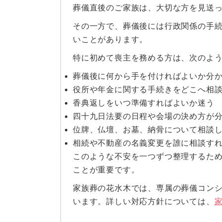
葬儀直後のご家族は、大切な方を見送
その一方で、葬儀後には行政関係の手
いことがあります。
特に初めて喪主を務める方は、次のよ
葬儀後に何から手を付ければよいか分
役所や年金に関する手続きをどこへ相
香典返しをいつ準備すればよいか迷う
四十九日法要の日程や会場の決め方が
位牌、仏壇、お墓、納骨について相談
相続や不動産の名義変更を誰に相談す
このような不安を一つずつ整理するた
ことが重要です。
家族葬の花水木では、専属の葬儀コン
います。詳しい対応方針については、