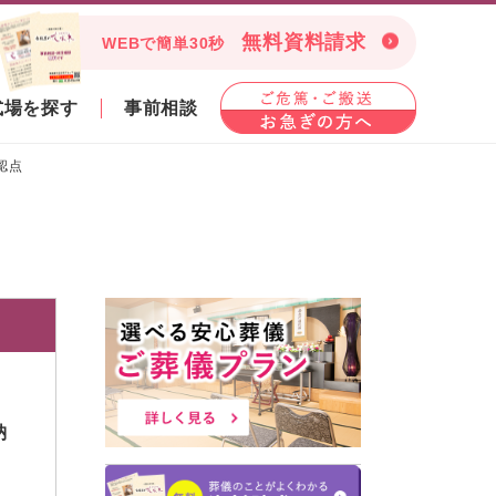
無料資料請求
WEBで簡単30秒
式場を探す
事前相談
認点
納