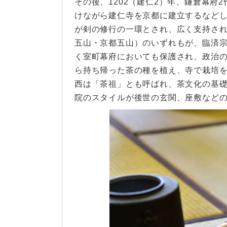
その後、1202（建仁2）年、鎌倉幕府
けながら建仁寺を京都に建立するなど
が剣の修行の一環とされ、広く支持さ
五山・京都五山）のいずれもが、臨済
く室町幕府においても保護され、政治
ら持ち帰った茶の種を植え、寺で栽培
西は「茶祖」とも呼ばれ、茶文化の基
院のスタイルが後世の玄関、座敷など