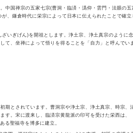
。中国禅宗の五家七宗(曹洞・臨済・潙仰・雲門・法眼の五
つが、鎌倉時代に栄宗によって日本に伝えられたことで確立
んざいぎげん)を開祖とします。浄土宗、浄土真宗のように
較して、坐禅によって悟りを得ることを「自力」と呼んでい
代初期とされています。曹洞宗や浄土宗、浄土真宗、時宗、
れます。宋に渡来し、臨済宗黄龍派の印可を受けた栄西は、
である聖福寺を博多に建立。