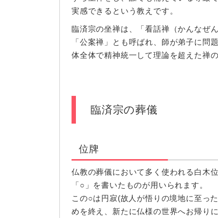
実感できるという教えです。
臨済宗の坐禅は、「看話禅（かんなぜ
「公案禅」とも呼ばれ、師が弟子に問
体全体で精神統一して理論を超えた禅
臨済宗の葬儀
位牌
仏教の葬儀において多く使われる白木
「○」を書いたものが用いられます。
この○は円寂(故人が悟りの境地に至っ
めを終え、新たに仏様の世界へお帰りに