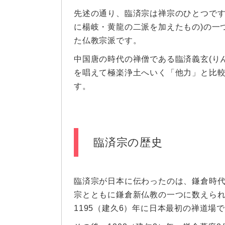
先述の通り、臨済宗は禅宗のひとつです
に楊岐・黄龍の二派を加えたもの)の一
た仏教宗派です。
中国唐の時代の禅僧である臨済義玄(り
を唱えて極楽浄土へいく「他力」と比
す。
臨済宗の歴史
臨済宗が日本に伝わったのは、鎌倉時
宗とともに鎌倉新仏教の一つに数えら
1195（建久6）年に日本最初の禅道場