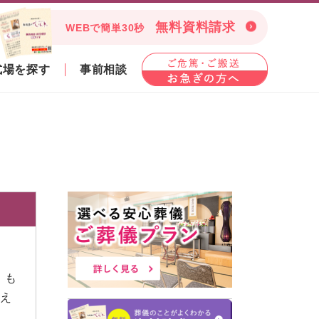
無料資料請求
WEBで簡単30秒
式場を探す
事前相談
」も
与え