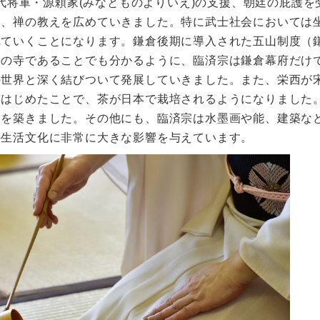
2代将軍・源頼家(みなとものよりいえ)の支援、朝廷の庇護を
し、禅の教えを広めていきました。特に武士社会においては
れていくことになります。鎌倉後期に導入された五山制度（
宗の寺であることでも分かるように、臨済宗は鎌倉幕府だけ
の世界と深く結びついて発展していきました。また、栄西が
をはじめたことで、茶が日本で栽培されるようになりました
礎を築きました。その他にも、臨済宗は水墨画や能、建築な
の生活文化に非常に大きな影響を与えています。