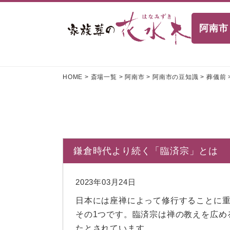
阿南市
HOME
>
斎場一覧
>
阿南市
>
阿南市の豆知識
>
葬儀前
鎌倉時代より続く「臨済宗」とは
2023年03月24日
日本には座禅によって修行することに
その1つです。臨済宗は禅の教えを広め
たとされています。