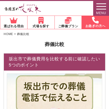
MENU
お急ぎの方へ
選ばれる理由
式場を探す
ご葬儀プラン
HOME
>
葬儀比較
葬儀比較
坂出市で葬儀費用を比較する前に確認したい
5つのポイント