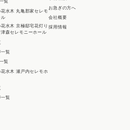
一覧
お急ぎの方へ
2023年12月
花水木 丸亀郡家セレモ
ール
会社概要
2023年11月
花水木 京極邸宅花灯り
採用情報
2023年10月
府津森セレモニーホール
2023年9月
覧
2023年8月
声一覧
一覧
2023年7月
花水木 瀬戸内セレモホ
2023年6月
出
2023年5月
覧
2023年4月
声一覧
2023年3月
2023年2月
2023年1月