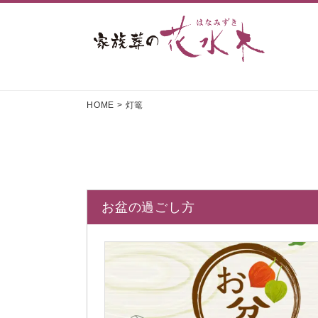
HOME
>
灯篭
お盆の過ごし方