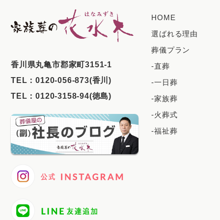
HOME
選ばれる理由
葬儀プラン
⾹川県丸⻲市郡家町3151-1
-直葬
TEL：
0120-056-873(香川)
-一日葬
TEL：
0120-3158-94(徳島)
-家族葬
-火葬式
-福祉葬