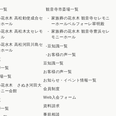
2025年2月
一覧
観音寺市斎場一覧
2025年1月
花水木 高松勅使成合セ
家族葬の花水木 観音寺セレモニ
2024年12月
ーホール
ーホールベルフォーレ翠明殿
花水木 高松木太セレモ
家族葬の花水木 観音寺豊浜セレ
2024年11月
ール
モニーホール
2024年10月
花水木 高松河田川島セ
-豆知識一覧
ーホール
2024年9月
-お客様の声一覧
覧
2024年8月
豆知識一覧
声一覧
2024年7月
お客様の声一覧
場一覧
2024年6月
お知らせ・イベント情報一覧
の花水木 さぬき河田大
2024年5月
会員制度
モニー会館
2024年4月
Web入会フォーム
覧
資料請求
2024年3月
声一覧
事前相談
2024年2月