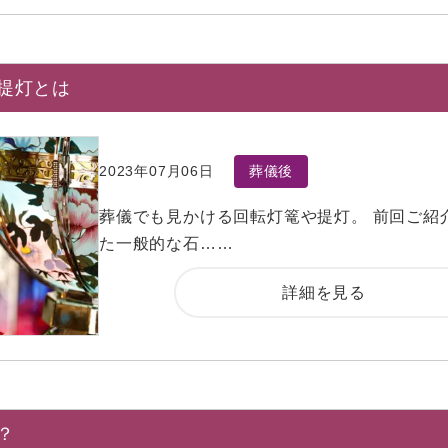
提灯とは
2023年07月06日
葬儀後
葬儀でも見かける回転灯篭や提灯。 前回ご紹
た一般的な石……
詳細を見る
？