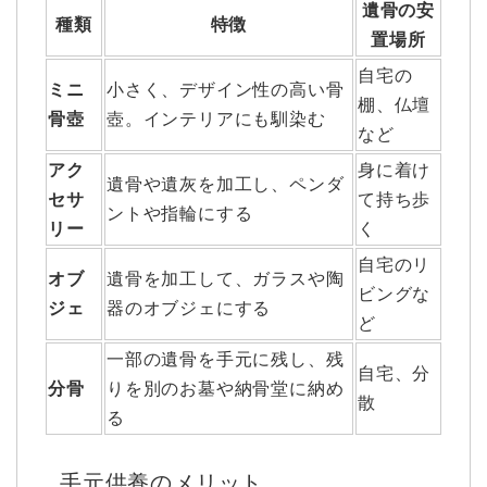
遺骨の安
種類
特徴
置場所
自宅の
ミニ
小さく、デザイン性の高い骨
棚、仏壇
骨壺
壺。インテリアにも馴染む
など
アク
身に着け
遺骨や遺灰を加工し、ペンダ
セサ
て持ち歩
ントや指輪にする
リー
く
自宅のリ
オブ
遺骨を加工して、ガラスや陶
ビングな
ジェ
器のオブジェにする
ど
一部の遺骨を手元に残し、残
自宅、分
分骨
りを別のお墓や納骨堂に納め
散
る
手元供養のメリット