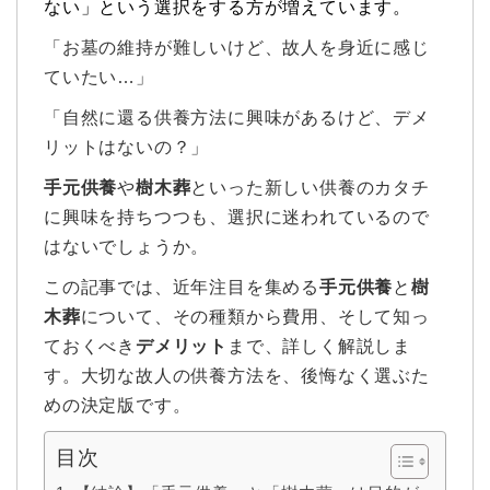
ない」という選択をする方が増えています。
「お墓の維持が難しいけど、故人を身近に感じ
ていたい…」
「自然に還る供養方法に興味があるけど、デメ
リットはないの？」
手元供養
や
樹木葬
といった新しい供養のカタチ
に興味を持ちつつも、選択に迷われているので
はないでしょうか。
この記事では、近年注目を集める
手元供養
と
樹
木葬
について、その種類から費用、そして知っ
ておくべき
デメリット
まで、詳しく解説しま
す。大切な故人の供養方法を、後悔なく選ぶた
めの決定版です。
目次