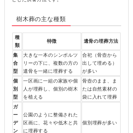
樹木葬の主な種類
種
特徴
遺骨の埋葬方法
類
集
大きな一本のシンボルツ
合祀（骨壺から
合
リーの下に、複数の方の
出して埋める）
型
遺骨を一緒に埋葬する
が多い
個
一区画に一組の家族や個
骨壺のまま、ま
別
人が埋葬し、個別の樹木
たは自然素材の
型
を植える
袋に入れて埋葬
ガ
ー
公園のように整備された
デ
区画に、花々や低木と共
個別埋葬が多い
ン
に埋葬する