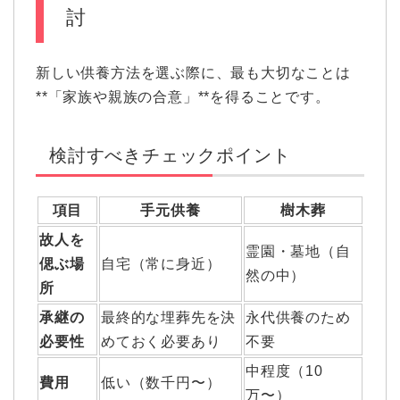
討
新しい供養方法を選ぶ際に、最も大切なことは
**「家族や親族の合意」**を得ることです。
検討すべきチェックポイント
項目
手元供養
樹木葬
故人を
霊園・墓地（自
偲ぶ場
自宅（常に身近）
然の中）
所
承継の
最終的な埋葬先を決
永代供養のため
必要性
めておく必要あり
不要
中程度（10
費用
低い（数千円〜）
万〜）