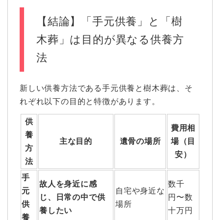
【結論】「手元供養」と「樹
木葬」は目的が異なる供養方
法
新しい供養方法である手元供養と樹木葬は、そ
れぞれ以下の目的と特徴があります。
供
費用相
養
主な目的
遺骨の場所
場（目
方
安）
法
手
故人を身近に感
数千
元
自宅や身近な
じ、日常の中で供
円〜数
供
場所
養したい
十万円
養