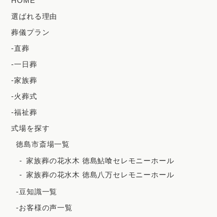
HOME
2024年6月
選ばれる理由
2024年5月
葬儀プラン
2024年4月
-直葬
2024年3月
-一日葬
2024年2月
-家族葬
2023年12月
-火葬式
2023年11月
-福祉葬
2023年10月
式場を探す
徳島市斎場一覧
2023年9月
家族葬の花水木 徳島鮎喰セレモニーホール
2023年8月
家族葬の花水木 徳島八万セレモニーホール
2023年7月
-豆知識一覧
2023年6月
-お客様の声一覧
2023年5月