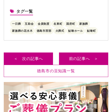
タグ一覧
一日葬
互助会
会員制度
名東町
国府町
家族葬
家族葬の花水木
徳島市西部
火葬式
鮎喰ホール
鮎喰町
＜ 次の記事へ
前の記事へ ＞
徳島市の豆知識一覧