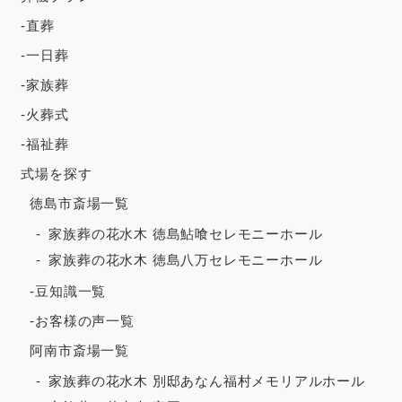
2024年4月
-直葬
2024年3月
-一日葬
2024年2月
-家族葬
2023年12月
-火葬式
2023年11月
-福祉葬
2023年10月
式場を探す
徳島市斎場一覧
2023年9月
家族葬の花水木 徳島鮎喰セレモニーホール
2023年8月
家族葬の花水木 徳島八万セレモニーホール
2023年7月
-豆知識一覧
2023年6月
-お客様の声一覧
2023年5月
阿南市斎場一覧
2023年4月
家族葬の花水木 別邸あなん福村メモリアルホール
2023年3月