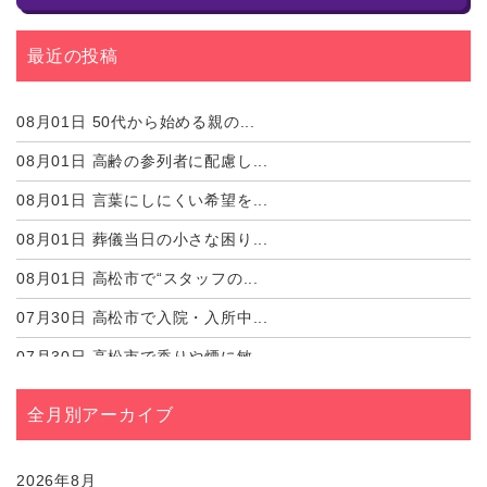
最近の投稿
08月01日
50代から始める親の...
08月01日
高齢の参列者に配慮し...
08月01日
言葉にしにくい希望を...
08月01日
葬儀当日の小さな困り...
08月01日
高松市で“スタッフの...
07月30日
高松市で入院・入所中...
07月30日
高松市で香りや煙に敏...
07月30日
高松市の家族葬当日に...
全月別アーカイブ
07月30日
高松市で遠方親族の宿...
07月30日
高松市で喪服をレンタ...
2026年8月