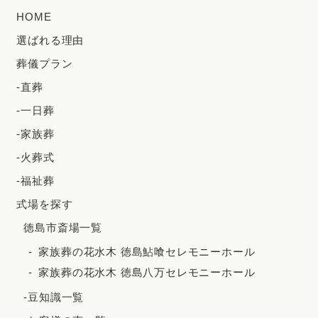
HOME
2024年6月
選ばれる理由
2024年5月
葬儀プラン
2024年4月
-直葬
2024年3月
-一日葬
2024年2月
-家族葬
2023年12月
-火葬式
2023年11月
-福祉葬
2023年10月
式場を探す
徳島市斎場一覧
2023年9月
家族葬の花水木 徳島鮎喰セレモニーホール
2023年8月
家族葬の花水木 徳島八万セレモニーホール
2023年7月
-豆知識一覧
2023年6月