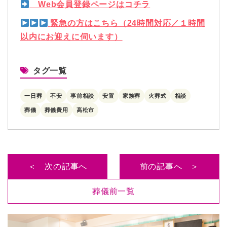
Web会員登録ページはコチラ
緊急の方はこちら（24時間対応／１時間
以内にお迎えに伺います）
タグ一覧
一日葬
不安
事前相談
安置
家族葬
火葬式
相談
葬儀
葬儀費用
高松市
＜ 次の記事へ
前の記事へ ＞
葬儀前一覧