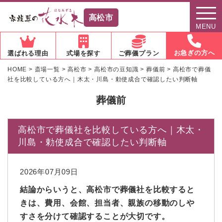
高松市
MENU
お急ぎの方へ
選ばれる理由
式場を探す
ご葬儀プラン
HOME
>
斎場一覧
>
高松市
>
高松市の豆知識
>
葬儀前
>
高松市で葬儀
社を比較している方へ｜木太・川島・勅使成合で確認したい判断軸
葬儀前
高松市で葬儀社を比較している方へ｜木太・
川島・勅使成合で確認したい判断軸
2026年07月09日
結論からいうと、高松市で葬儀社を比較すると
きは、費用、会館、担当者、親族の移動のしや
すさを分けて確認することが大切です。