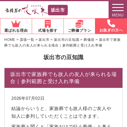
坂出市
MENU
お急ぎの方へ
選ばれる理由
式場を探す
ご葬儀プラン
HOME
>
斎場一覧
>
坂出市
>
坂出市の豆知識
>
葬儀前
>
坂出市で家族
葬でも故人の友人が来られる場合｜参列範囲と受け入れ準備
坂出市の豆知識
坂出市で家族葬でも故人の友人が来られる場
合｜参列範囲と受け入れ準備
2026年07月02日
結論からいうと、家族葬でも故人様のご友人や
知人に参列していただくことはできます。
家族葬と聞くと「家族だけで行う葬儀」と考え