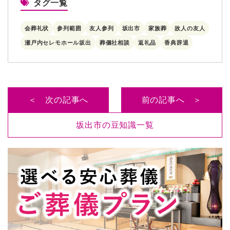
タグ一覧
会葬礼状
参列範囲
友人参列
坂出市
家族葬
故人の友人
瀬戸内セレモホール坂出
葬儀社相談
返礼品
香典辞退
＜ 次の記事へ
前の記事へ ＞
坂出市の豆知識一覧