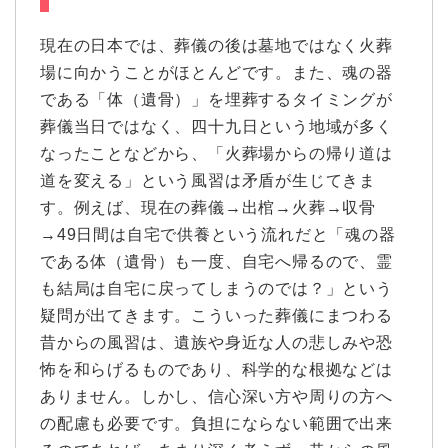
現在の日本では、葬儀の後は墓地ではなく火葬
場に向かうことがほとんどです。また、魂の器
である「体（遺骨）」を埋葬するタイミングが
葬儀当日ではなく、四十九日という地域が多く
なったことなどから、「火葬場からの帰り道は
道を変える」という風習は矛盾が生じてきま
す。例えば、現在の葬儀→出棺→火葬→収骨
→49日間は自宅で供養という流れだと「魂の器
である体（遺骨）も一度、自宅へ帰るので、霊
も結局は自宅に戻ってしまうのでは？」という
疑問が出てきます。こういった葬儀にまつわる
昔からの風習は、遺族や身近な人の悲しみや恐
怖を和らげるものであり、科学的な根拠などは
ありません。しかし、信心深い方や周りの方へ
の配慮も必要です。負担にならない範囲で出来