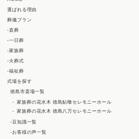
2024年6月
選ばれる理由
2024年5月
葬儀プラン
2024年4月
-直葬
2024年3月
-一日葬
2024年2月
-家族葬
2023年12月
-火葬式
2023年11月
-福祉葬
2023年10月
式場を探す
徳島市斎場一覧
2023年9月
家族葬の花水木 徳島鮎喰セレモニーホール
2023年8月
家族葬の花水木 徳島八万セレモニーホール
2023年7月
-豆知識一覧
2023年6月
-お客様の声一覧
2023年5月