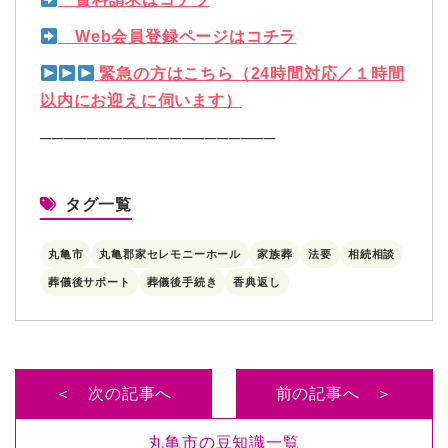
Web会員登録ページはコチラ
緊急の方はこちら（24時間対応／１時間
以内にお迎えに伺います）
────────────────────
タグ一覧
丸亀市
丸亀郡家セレモニーホール
家族葬
法要
相続相談
葬儀後サポート
葬儀後手続き
香典返し
＜ 次の記事へ
前の記事へ ＞
丸亀市の豆知識一覧