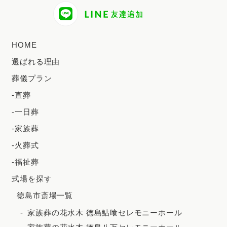
2024年8月
2024年7月
HOME
2024年6月
選ばれる理由
2024年5月
葬儀プラン
2024年4月
-直葬
2024年3月
-一日葬
2024年2月
-家族葬
2023年12月
-火葬式
2023年11月
-福祉葬
2023年10月
式場を探す
徳島市斎場一覧
2023年9月
家族葬の花水木 徳島鮎喰セレモニーホール
2023年8月