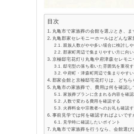
目次
丸亀市で家族葬の会館を選ぶとき、ま
丸亀郡家セレモニーホールはどんな家
親族人数がやや多い場合に検討しや
郡家町周辺で集まりやすい方に向い
京極邸宅花灯り丸亀中府津森セレモニ
邸宅型の落ち着いた雰囲気を重視す
中府町・津森町周辺で集まりやすい
郡家会館と京極邸宅花灯りは、どちら
丸亀市の家族葬で、費用は何を確認し
家族葬プランに含まれる内容を確認
人数で変わる費用を確認する
火葬料金や宗教者へのお礼も確認す
事前見学では何を確認すればよいです
見学時に確認したいポイント
丸亀市で家族葬を行うなら、会館選び