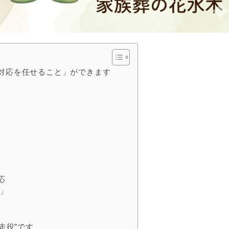
対応を任せること」ができます
）
応
」
走役”です