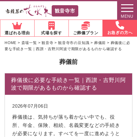
観音寺市
MENU
お急ぎの方へ
選ばれる理由
式場を探す
ご葬儀プラン
HOME
>
斎場一覧
>
観音寺
>
観音寺市の豆知識
>
葬儀前
>
葬儀後に必
要な手続き一覧｜西讃・吉野川阿波で期限があるものから確認する
葬儀前
葬儀後に必要な手続き一覧｜西讃・吉野川阿
波で期限があるものから確認する
2026年07月06日
葬儀後は、気持ちが落ち着かない中でも、役
所、年金、保険、相続、名義変更などの手続き
が必要になります。すべてを一度に進めようと