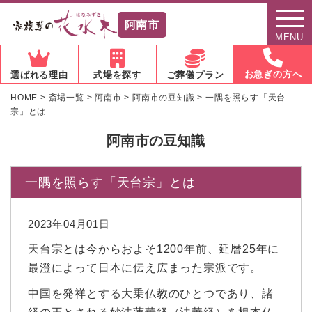
阿南市
MENU
お急ぎの方へ
選ばれる理由
式場を探す
ご葬儀プラン
HOME
>
斎場一覧
>
阿南市
>
阿南市の豆知識
>
一隅を照らす「天台
宗」とは
阿南市の豆知識
一隅を照らす「天台宗」とは
2023年04月01日
天台宗とは今からおよそ1200年前、延暦25年に
最澄によって日本に伝え広まった宗派です。
中国を発祥とする大乗仏教のひとつであり、諸