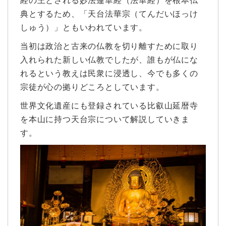
経の王とされる妙法蓮華経（法華経）を根本仏
典とするため、「天台法華宗（てんだいほっけ
しゅう）」ともいわれています。
当初は政治と古来の仏教を切り離すために取り
入れられた新しい仏教でしたが、誰もが仏にな
れるという教えは民衆に浸透し、今でも多くの
宗徒が心の拠りどころとしています。
世界文化遺産にも登録されている比叡山延暦寺
を本山に持つ天台宗について解説していきま
す。