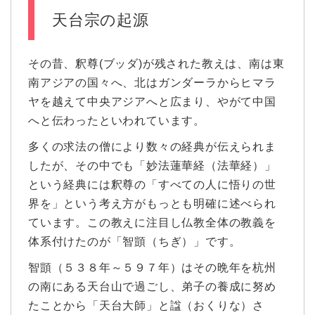
天台宗の起源
その昔、釈尊(ブッダ)が残された教えは、南は東
南アジアの国々へ、北はガンダーラからヒマラ
ヤを越えて中央アジアへと広まり、やがて中国
へと伝わったといわれています。
多くの求法の僧により数々の経典が伝えられま
したが、その中でも「妙法蓮華経（法華経）」
という経典には釈尊の「すべての人に悟りの世
界を」という考え方がもっとも明確に述べられ
ています。この教えに注目し仏教全体の教義を
体系付けたのが「智顗（ちぎ）」です。
智顗（５３８年～５９７年）はその晩年を杭州
の南にある天台山で過ごし、弟子の養成に努め
たことから「天台大師」と諡（おくりな）さ