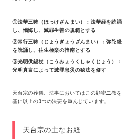
①法華三昧（ほっけざんまい）：法華経を読誦
し、懺悔し、滅罪生善の規範とする
②常行三昧（じょうぎょうざんまい）：弥陀経
を読誦し、往生極楽の指南とする
③光明供錫杖（こうみょうくしゃくじょう）：
光明真言によって滅罪息災の秘法を修す
天台宗の葬儀、法事においてはこの顕密二教を
基に以上の3つの法要を重んじています。
天台宗の主なお経