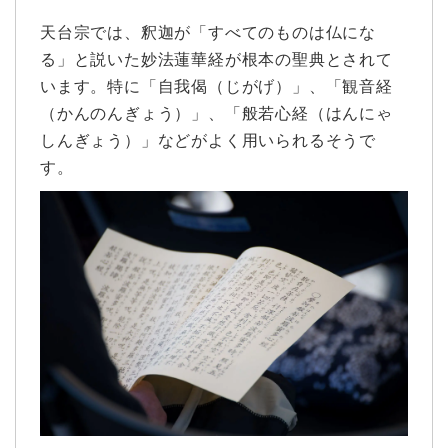
天台宗では、釈迦が「すべてのものは仏にな
る」と説いた妙法蓮華経が根本の聖典とされて
います。特に「自我偈（じがげ）」、「観音経
（かんのんぎょう）」、「般若心経（はんにゃ
しんぎょう）」などがよく用いられるそうで
す。