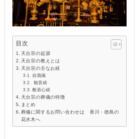
目次
天台宗の起源
天台宗の教えとは
天台宗の主なお経
自我偈
観音経
般若心経
天台宗の葬儀の特徴
まとめ
葬儀に関するお問い合わせは 香川・徳島の
花水木へ