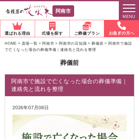
阿南市
MENU
お急ぎの方へ
選ばれる理由
式場を探す
ご葬儀プラン
HOME
>
斎場一覧
>
阿南市
>
阿南市の豆知識
>
葬儀前
>
阿南市で施設
で亡くなった場合の葬儀準備｜連絡先と流れを整理
葬儀前
阿南市で施設で亡くなった場合の葬儀準備｜
連絡先と流れを整理
2026年07月08日