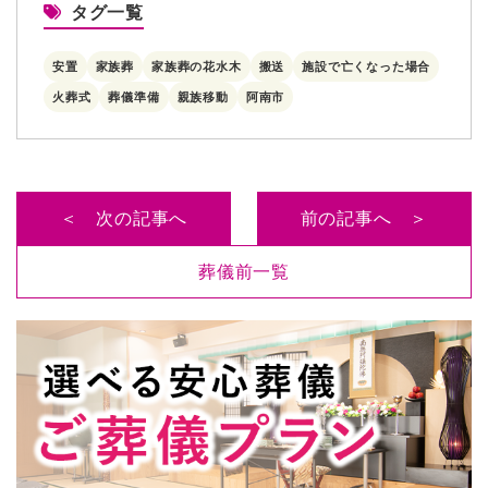
タグ一覧
安置
家族葬
家族葬の花水木
搬送
施設で亡くなった場合
火葬式
葬儀準備
親族移動
阿南市
＜ 次の記事へ
前の記事へ ＞
葬儀前一覧