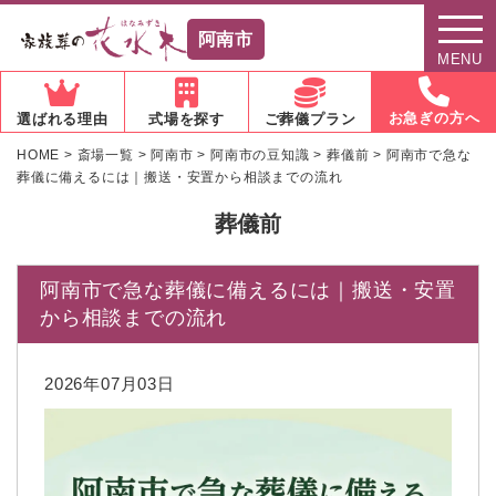
阿南市
MENU
お急ぎの方へ
選ばれる理由
式場を探す
ご葬儀プラン
HOME
>
斎場一覧
>
阿南市
>
阿南市の豆知識
>
葬儀前
>
阿南市で急な
葬儀に備えるには｜搬送・安置から相談までの流れ
葬儀前
阿南市で急な葬儀に備えるには｜搬送・安置
から相談までの流れ
2026年07月03日